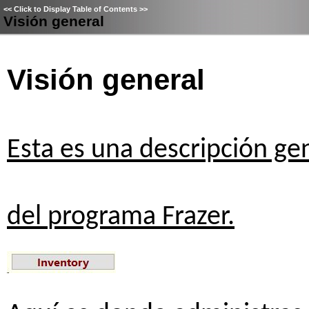
<<
Click to Display Table of Contents
>>
Visión general
Visión
general
Esta
es
una
descripción
gen
del
programa
Frazer.