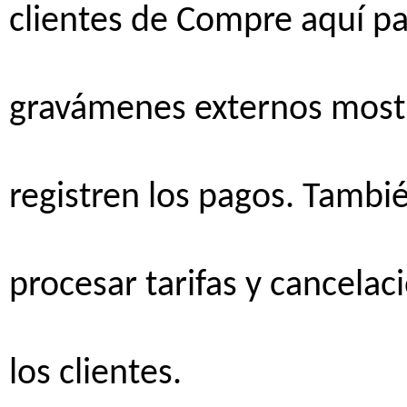
clientes
de
Compre
aquí
p
gravámenes
externos
most
registren
los
pagos
.
Tambi
procesar
tarifas
y
cancelac
los
clientes
.