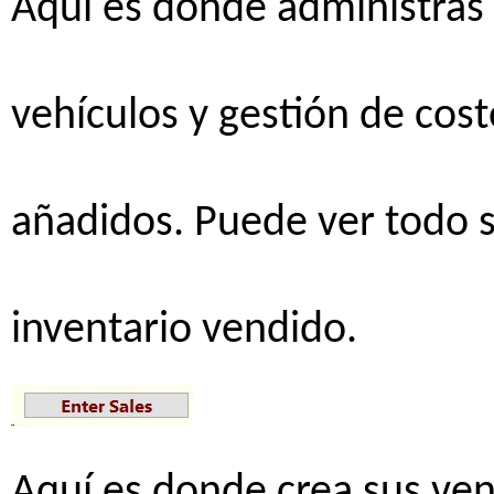
Aquí
es
donde
administras
vehículos
y
gestión
de
cost
añadidos
.
Puede
ver
todo
inventario
vendido
.
Aquí
es
donde
crea
sus
ven